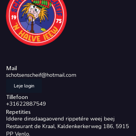
Mail
schotsenscheif@hotmail.com
Leje login
Tillefoon
+31622887549
Repetities
Iddere dinsdaagaovend rippetére weej beej
Restaurant de Kraal, Kaldenkerkerweg 186, 5915
PP Venlo.