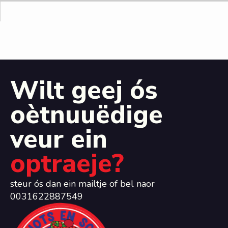
Wilt geej ós
oètnuuëdige
veur ein
optraeje?
steur ós dan ein mailtje of bel naor
0031622887549