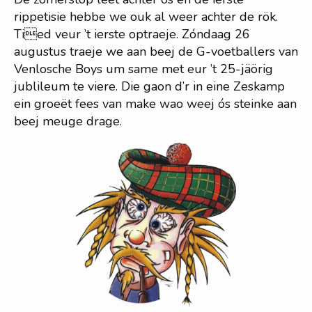
rippetisie hebbe we ouk al weer achter de rök.
Tied veur ’t ierste optraeje. Zóndaag 26
augustus traeje we aan beej de G-voetballers van
Venlosche Boys um same met eur ’t 25-jäörig
jublileum te viere. Die gaon d’r in eine Zeskamp
ein groeët fees van make wao weej ós steinke aan
beej meuge drage.