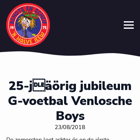
25-jäörig jubileum
G-voetbal Venlosche
Boys
23/08/2018
De zomerstop leet achter ós en de iérste