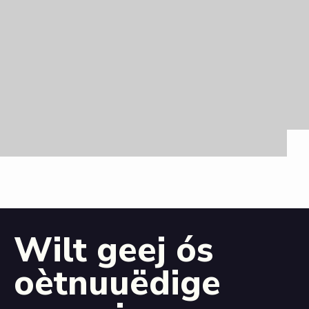
Wilt geej ós
oètnuuëdige