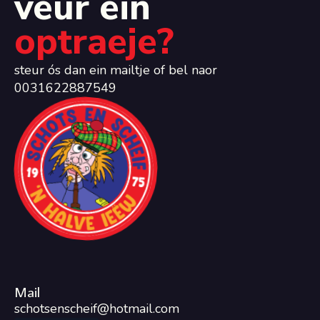
veur ein
optraeje?
steur ós dan ein mailtje of bel naor
0031622887549
Mail
schotsenscheif@hotmail.com