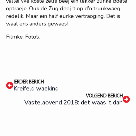
valle! We kóste zelfs beej ein lekker zunke boete
optraeje. Ouk de Zug deej ’t op d’n truukwaeg
redelik. Maar ein half eurke vertraoging. Det is
waal ens anders gewaes!
Filmke.
Foto’s.
IERDER BERICH
Kreifeld waekind
VOLGEND BERICH
Vastelaovend 2018: det waas ’t dan