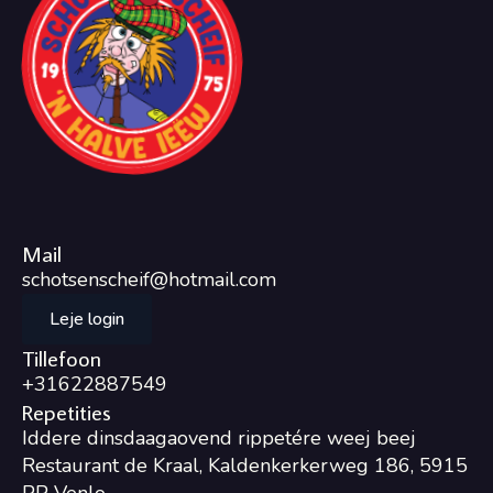
Mail
schotsenscheif@hotmail.com
Leje login
Tillefoon
+31622887549
Repetities
Iddere dinsdaagaovend rippetére weej beej
Restaurant de Kraal, Kaldenkerkerweg 186, 5915