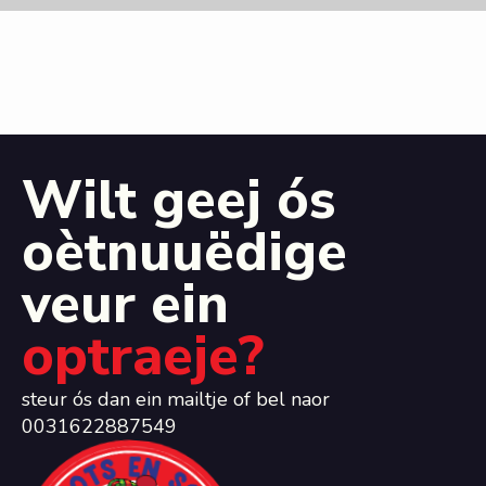
Wilt geej ós
oètnuuëdige
veur ein
optraeje?
steur ós dan ein mailtje of bel naor
0031622887549