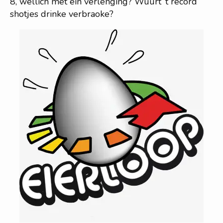
8, wellich met ein verlenging? Wuurt ‘t record
shotjes drinke verbraoke?