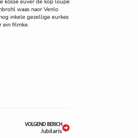
de kósse euver de köp loupe
inbrohl waas naor Venlo
nog inkele gezellige eurkes
 ein filmke.
VOLGEND BERICH
Jubilaris