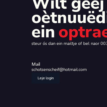
Wilt geej
oètnuuëd
ein
optra
steur ós dan ein mailtje of bel naor
Mail
schotsenscheif@hotmail.com
Leje login