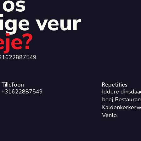
 ós
ige veur
eje?
 0031622887549
Tillefoon
Repetities
+31622887549
Iddere dinsdaa
beej Restaurant
Kaldenkerkerw
Venlo.