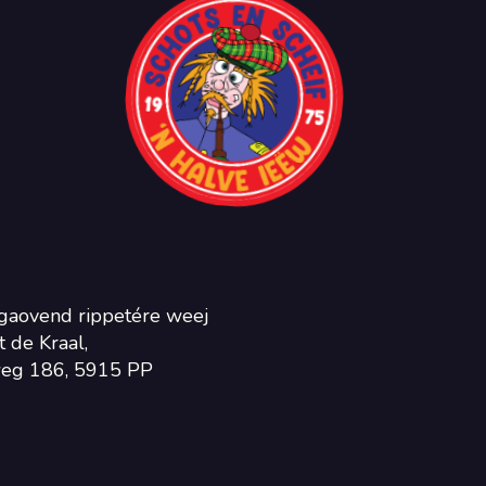
gaovend rippetére weej
 de Kraal,
eg 186, 5915 PP