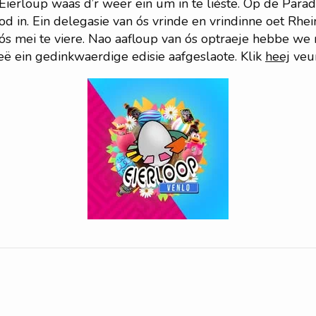
Eierloup waas d’r weer ein um in te liéste. Op de Para
d in. Ein delegasie van ós vrinde en vrindinne oet Rhe
s mei te viere. Nao aafloup van ós optraeje hebbe we 
ë ein gedinkwaerdige edisie aafgeslaote. Klik
heej
veur