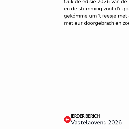
Ouk de edisie 2026 van de 
en de stumming zoot d’r goo
gekómme um ’t feesje met ó
met eur doorgebrach en zoe
IERDER BERICH
Vastelaovend 2026