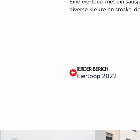
Eine
eierloup met ein sausje
diverse kleure en smake, d
IERDER BERICH
Eierloop 2022