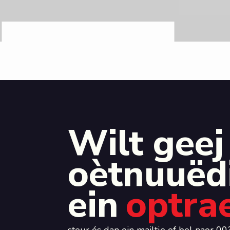
Wilt geej
oètnuuëd
ein
optra