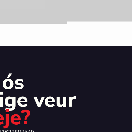
 ós
ige veur
eje?