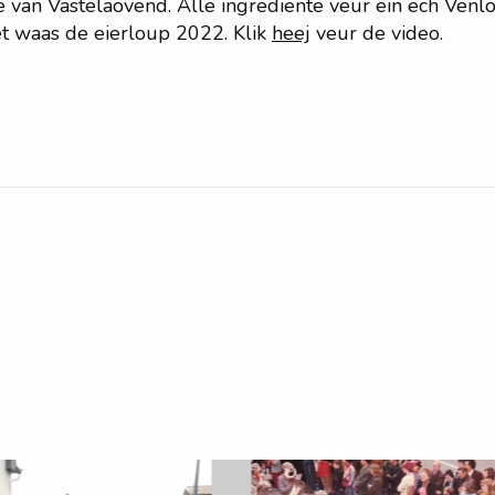
 van Vastelaovend. Alle ingrediënte veur ein ech Venlo
et waas de eierloup 2022. Klik
heej
veur de video.