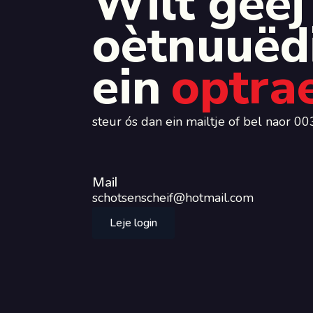
Wilt geej
oètnuuëd
ein
optra
steur ós dan ein mailtje of bel naor
Mail
schotsenscheif@hotmail.com
Leje login