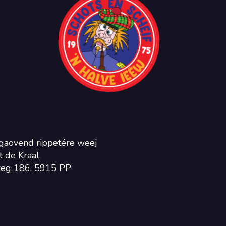
gaovend rippetére weej
 de Kraal,
eg 186, 5915 PP