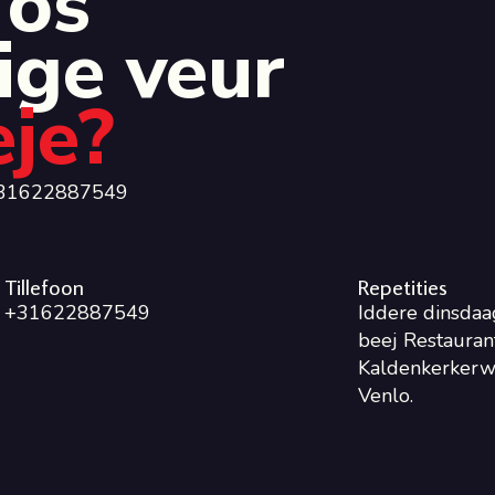
 ós
ige veur
eje?
 0031622887549
Tillefoon
Repetities
+31622887549
Iddere dinsdaa
beej Restaurant
Kaldenkerkerw
Venlo.