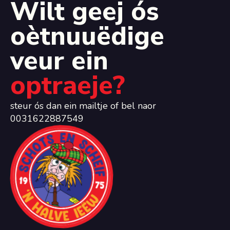
Wilt geej ós
oètnuuëdige
veur ein
optraeje?
steur ós dan ein mailtje of bel naor
0031622887549