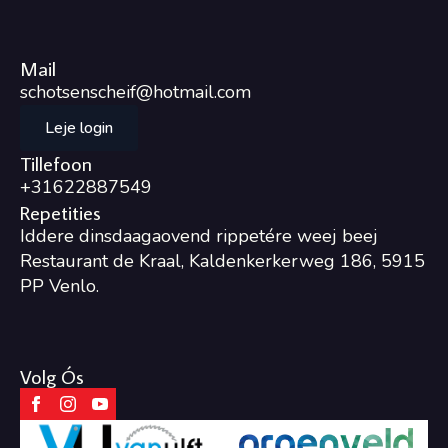
Mail
schotsenscheif@hotmail.com
Leje login
Tillefoon
+31622887549
Repetities
Iddere dinsdaagaovend rippetére weej beej
Restaurant de Kraal, Kaldenkerkerweg 186, 5915
PP Venlo.
Volg Ós