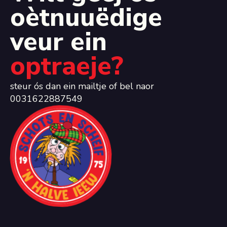
oètnuuëdige
veur ein
optraeje?
steur ós dan ein mailtje of bel naor
0031622887549