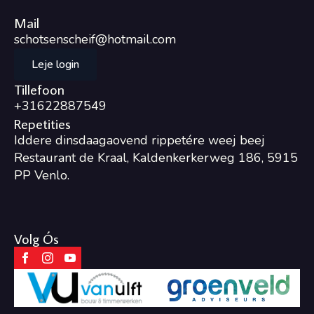
Mail
schotsenscheif@hotmail.com
Leje login
Tillefoon
+31622887549
Repetities
Iddere dinsdaagaovend rippetére weej beej
Restaurant de Kraal, Kaldenkerkerweg 186, 5915
PP Venlo.
Volg Ós