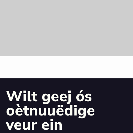
Wilt geej ós
oètnuuëdige
veur ein