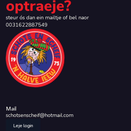
optraeje?
steur ós dan ein mailtje of bel naor
0031622887549
Mail
schotsenscheif@hotmail.com
Leje login