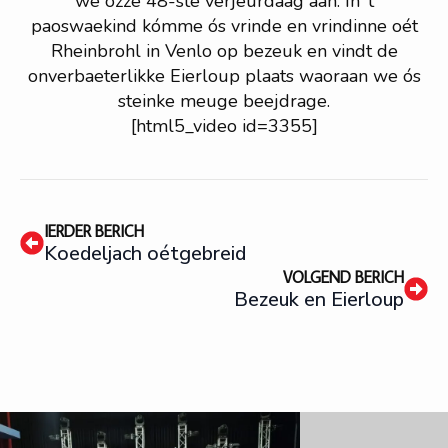
we ózze 48-ste verjeurdaag aan. In ’t
paoswaekind kómme ós vrinde en vrindinne oét
Rheinbrohl in Venlo op bezeuk en vindt de
onverbaeterlikke Eierloup plaats waoraan we ós
steinke meuge beejdrage.
[html5_video id=3355]
IERDER BERICH
Koedeljach oétgebreid
VOLGEND BERICH
Bezeuk en Eierloup