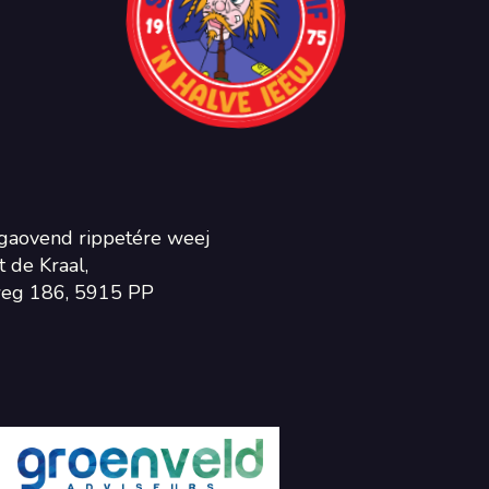
gaovend rippetére weej
 de Kraal,
eg 186, 5915 PP