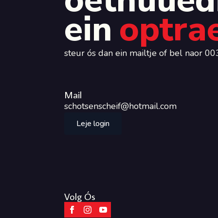
oètnuuëd
ein
optra
steur ós dan ein mailtje of bel naor
Mail
schotsenscheif@hotmail.com
Leje login
Volg Ós