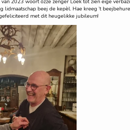
van 2023 woort ózze zenger Loek tot zien eige verbazin
ig lidmaatschap beej de kepèl. Hae kreeg ’t beejbehu
 gefeliciteerd met dit heugelikke jubileum!