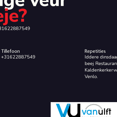
ige veur
eje?
 0031622887549
Tillefoon
Repetities
+31622887549
Iddere dinsdaa
beej Restaurant
Kaldenkerkerw
Venlo.