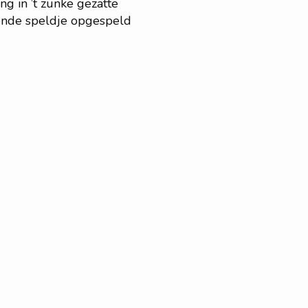
g in ’t zunke gezatte
rende speldje opgespeld