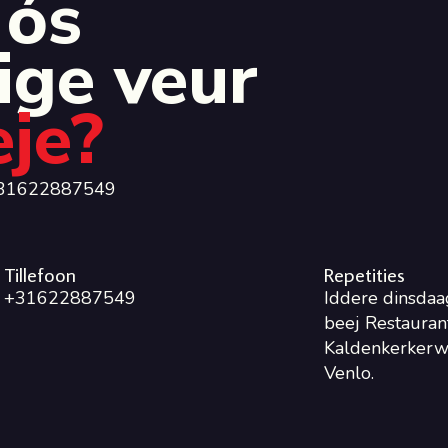
 ós
ige veur
eje?
 0031622887549
Tillefoon
Repetities
+31622887549
Iddere dinsdaa
beej Restaurant
Kaldenkerkerw
Venlo.