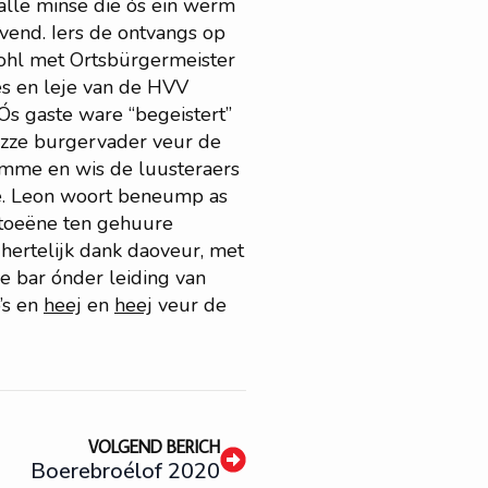
alle minse die ós ein werm
ovend. Iers de ontvangs op
ohl met Ortsbürgermeister
es
en leje van de HVV
 Ós gaste ware “begeistert”
 ózze burgervader veur de
ómme en wis de luusteraers
ge. Leon woort beneump as
 toeëne ten gehuure
hertelijk dank daoveur, met
e bar ónder leiding van
’s en
heej
en
heej
veur de
VOLGEND BERICH
Boerebroélof 2020