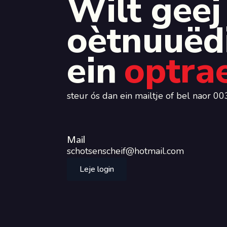
Wilt geej
oètnuuëd
ein
optra
steur ós dan ein mailtje of bel naor
Mail
schotsenscheif@hotmail.com
Leje login