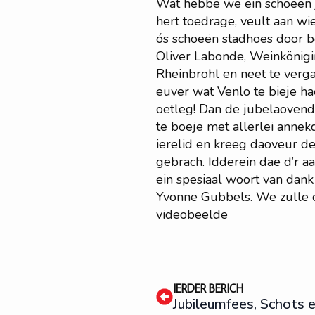
W
at hebbe we ein schoeën 
hert toedrage, veult aan wi
ós schoeën stadhoes door 
Oliver
Labonde
, Weinkönig
Rheinbrohl en neet te verga
euver wat Venlo te bieje ha
oetleg! Dan de jubelaovend
te boeje met allerlei annek
ierelid en kreeg daoveur d
gebrach. Idderein dae d’r a
ein spesiaal woort van dank
Yvonne Gubbels
. We zulle
videobeelde
IERDER BERICH
Jubileumfees, Schots en