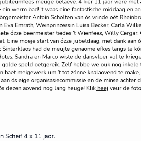
jubileumfees meuge belaeve. 4 kiér 11 jaor viere met 
e ein werm bad! ’t waas eine fantastische middaag en a
börgemeister
Antoin Scholten
van ós vrinde oét Rheinbr
in
Eva Emrath
, Weinprinzessin Luisa Becker,
Carla Wilk
ete ózze beermeister tiedes ’t Wienfees,
Willy Cergar
.
et. Eine moeje start van ózze jubeldaag, met dank aan
:
Sinterklaos had de meujte genaome efkes langs te k
dotes,
Sandra en Marco
wiste de dansvloer vol te krie
e golde speld oetgereik. Zelf hebbe we ouk nog inkele
an haet meigewerk um ’t tot zónne knalaovend te make, 
 aan ós eige organisasiecommissie en de minse achter d
 ós dezen aovend nog lang heuge! Klik
heej
veur de foto
 Scheif 4 x 11 jaor.