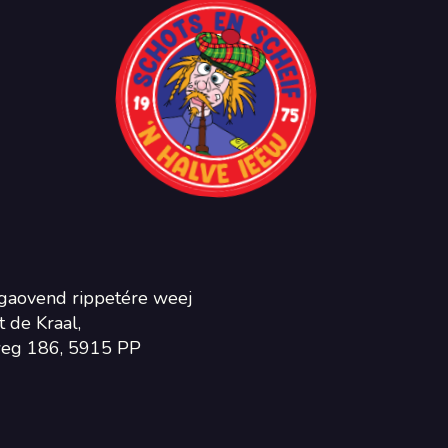
gaovend rippetére weej
 de Kraal,
eg 186, 5915 PP