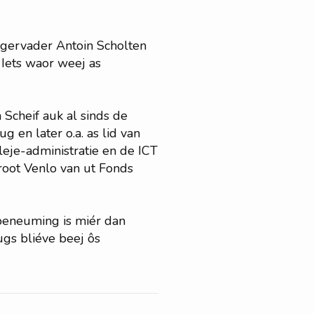
rgervader Antoin Scholten
 Iets waor weej as
 Scheif auk al sinds de
g en later o.a. as lid van
eje-administratie en de ICT
root Venlo van ut Fonds
 beneuming is miér dan
ugs bliéve beej ôs