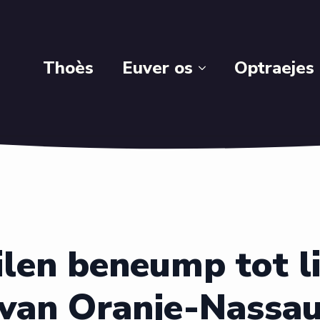
Thoès
Euver os
Optraejes
ilen beneump tot li
van Oranje-Nassa