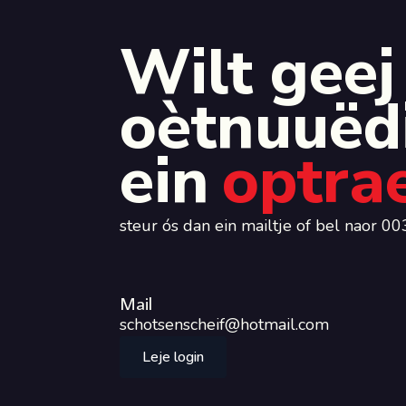
Wilt geej
oètnuuëd
ein
optra
steur ós dan ein mailtje of bel naor
Mail
schotsenscheif@hotmail.com
Leje login