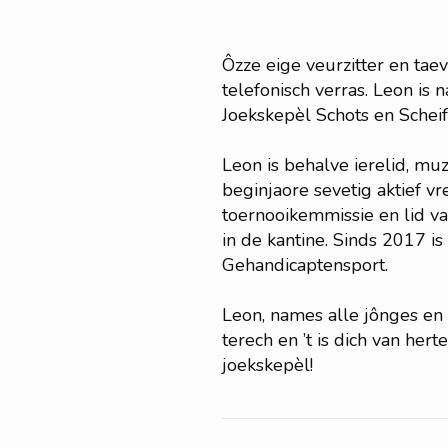
Ôzze eige veurzitter en ta
telefonisch verras. Leon is
Joekskepèl Schots en Scheif 
Leon is behalve ierelid, muz
beginjaore sevetig aktief vr
toernooikemmissie en lid v
in de kantine. Sinds 2017 i
Gehandicaptensport.
Leon, names alle jônges en 
terech en ’t is dich van he
joekskepèl!