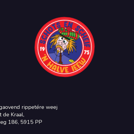
gaovend rippetére weej
 de Kraal,
eg 186, 5915 PP