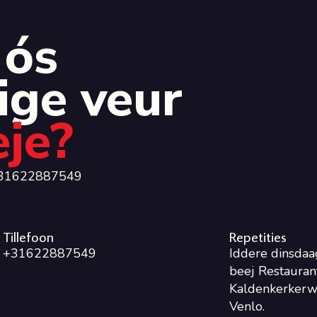
 ós
ige veur
eje?
 0031622887549
Tillefoon
Repetities
+31622887549
Iddere dinsdaa
beej Restaurant
Kaldenkerkerw
Venlo.