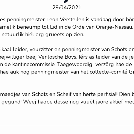
29/04/2021
eves penningmeister Leon Versteilen is vandaag door bö
 namelik beneump tot Lid in de Orde van Oranje-Nassau.
netuurlik hiél erg grueëts op zien.
ikaal leider, veurzitter en penningmeister van Schots en
eejwilliger beej Venlosche Boys. Iérs as leider van de jeu
an de kantinecommissie. Taegewoordig verzörg hae de l
s hae auk nog penningmeister van het collecte-comité G
maedjes van Schots en Scheif van herte perfisia!!! Dien
rte gegund! Weej haope desse nog vuuël jaore aktief me