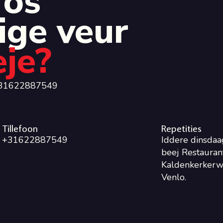
 ós
ige veur
eje?
 0031622887549
Tillefoon
Repetities
+31622887549
Iddere dinsdaa
beej Restaurant
Kaldenkerkerw
Venlo.