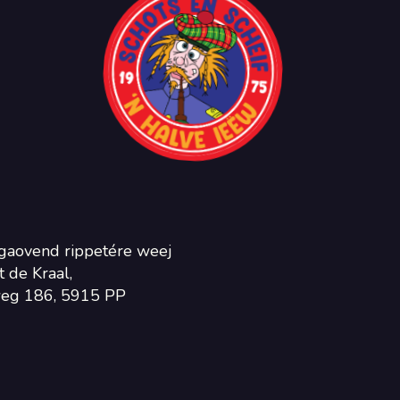
gaovend rippetére weej
 de Kraal,
eg 186, 5915 PP