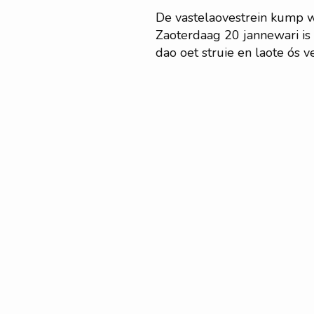
De vastelaovestrein kump we
Zaoterdaag 20 jannewari is
dao oet struie en laote ós 