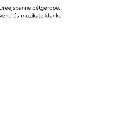
n Dreejspanne oétgerope.
ovend ós muzikale klanke