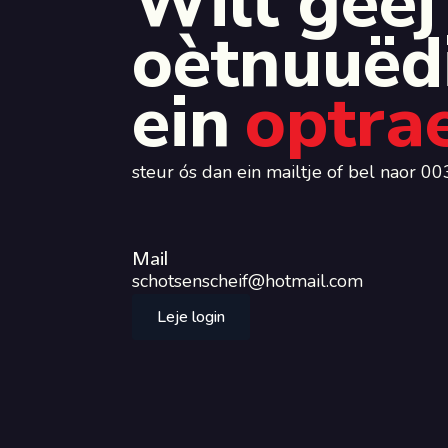
Wilt geej
oètnuuëd
ein
optra
steur ós dan ein mailtje of bel naor
Mail
schotsenscheif@hotmail.com
Leje login