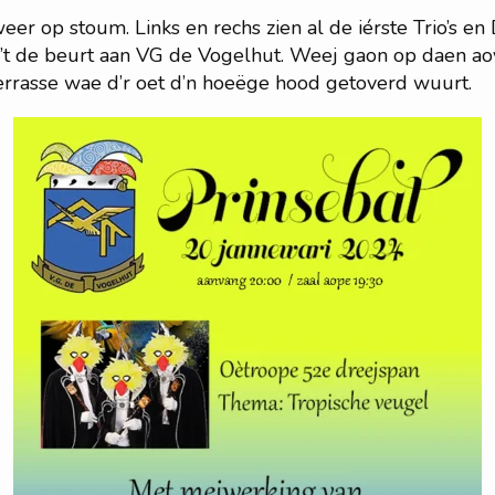
er op stoum. Links en rechs zien al de iérste Trio’s e
 ’t de beurt aan VG de Vogelhut. Weej gaon op daen a
verrasse wae d’r oet d’n hoeëge hood getoverd wuurt.