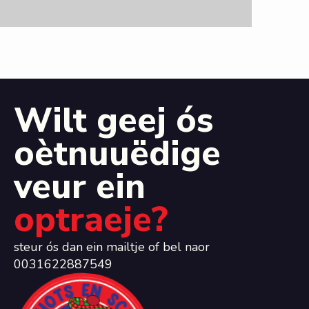
Wilt geej ós
oètnuuëdige
veur ein
optraeje?
steur ós dan ein mailtje of bel naor
0031622887549