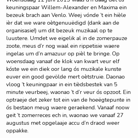
keuningspaar Willem-Alexander en Maxima ein
bezeuk brach aan Venlo. Weej vónde ’t ein hièle
ièr dat we ware oètgenuuëdigd (dank aan de
organisasie!) um dit bezeuk muzikaal op te
luustere. Umdet we eigelik al in de zomerpauze
zoote, meus d’r nog waal ein rippetisie waere
ingelas um d’n amazuur op pièl te bringe. Op
woensdaag vanaaf de klok van kwart veur elf
kóste we ein diek oor lang ós muzikale kunste
euver ein good gevölde mert oètstruie. Daonao
vloog ’t keuningpaar in ein tièdsbestek van 5
minute veurbeej, waonao ’t d’r veur ós opzoot. Ein
optraeje det zeker tot ein van de hoeëgtepunte in
ós bestaon meug waere geraekend. Vanaaf noow
geit ’t zomerreces ech in, waonao we vanaaf 27
augustus met opgelaaje accu d’n draod weer
oppakke.