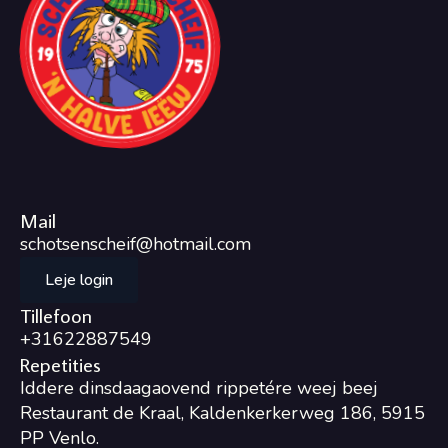
Mail
schotsenscheif@hotmail.com
Leje login
Tillefoon
+31622887549
Repetities
Iddere dinsdaagaovend rippetére weej beej
Restaurant de Kraal, Kaldenkerkerweg 186, 5915
PP Venlo.