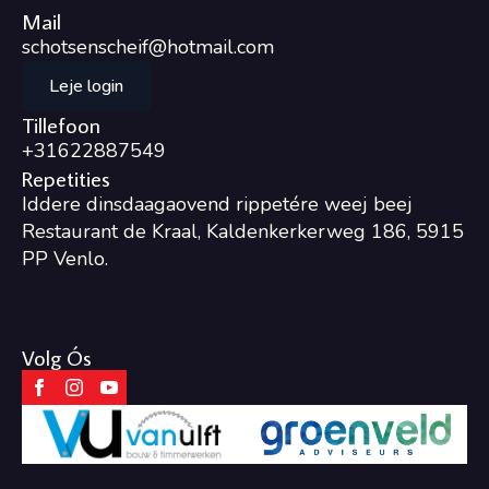
Mail
schotsenscheif@hotmail.com
Leje login
Tillefoon
+31622887549
Repetities
Iddere dinsdaagaovend rippetére weej beej
Restaurant de Kraal, Kaldenkerkerweg 186, 5915
PP Venlo.
Volg Ós