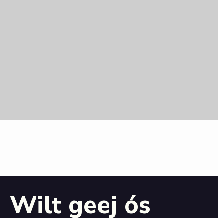
Wilt geej ós