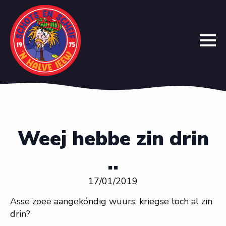
Weej hebbe zin drin
..
17/01/2019
Asse zoeë aangekóndig wuurs, kriegse toch al zin
drin?