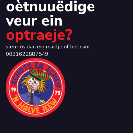
oètnuuëdige
veur ein
optraeje?
steur ós dan ein mailtje of bel naor
0031622887549